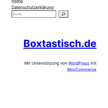
Home
Datenschutzerklärung
S
u
c
h
e
Boxtastisch.de
Mit Unterstützung von
WordPress
mit
WooCommerce